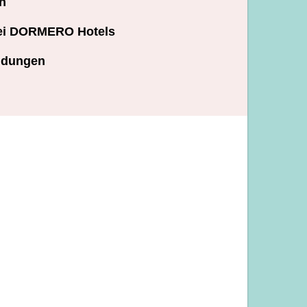
n
ei DORMERO Hotels
ndungen