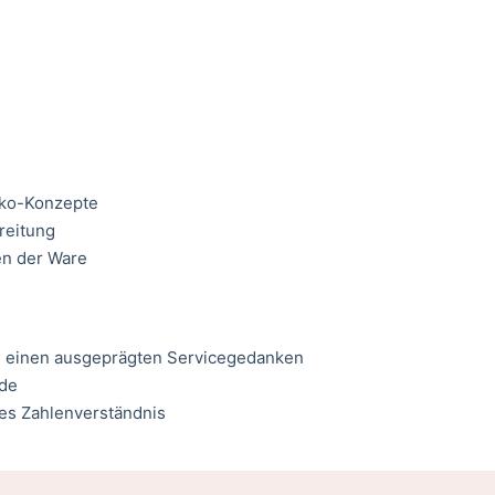
eko-Konzepte
reitung
en der Ware
d einen ausgeprägten Servicegedanken
ode
es Zahlenverständnis